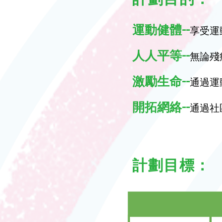
運動健體--
享受運
人人平等--
無論殘
激勵生命--
通過運
開拓網絡--
通過社
計劃目標：