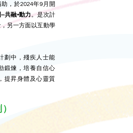
，於2024年9月開
–共融•動力
。是次計
士，另一方面以互動學
計劃中，殘疾人士能
動鍛煉，培養自信心
，提昇身體及心靈質
劃）